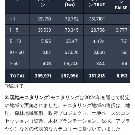
ン
ン
(ha)
ン TRUE
FALSE
< 1
351,718
72,762
351,718*
1 - 5
35,533
73,345
28,756
6,777
5 - 10
5,195
35,471
4,434
761
10 - 50
3,117
57,626
2,566
551
> 50
408
58,746
344
64
インドネシアにおける2024年の森
TOTAL
395,971
297,950
387,818
8,153
林破壊の現状
*検証未了
3. 現地モニタリング:
モニタリングは2024年を通じて特定
の地域で実施されました。モニタリング地域の選択は、地
理、森林地域類型、政府プロジェクト、土地ベースのコン
セッション（鉱業、木材プランテーション、伐採、アブラ
ヤシ）などの代表的なカテゴリーに基づいていました。