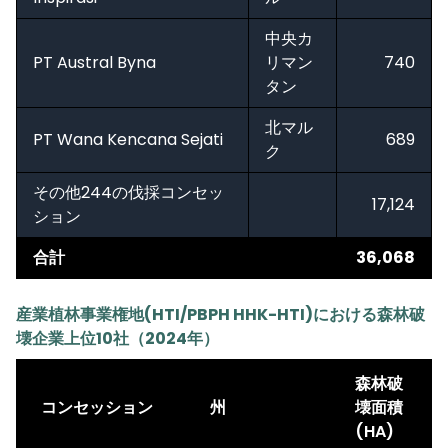
中央カ
PT Austral Byna
リマン
740
タン
北マル
PT Wana Kencana Sejati
689
ク
その他244の伐採コンセッ
17,124
ション
合計
36,068
産業植林事業権地(HTI/PBPH HHK-HTI)における森林破
壊企業上位10社（2024年）
森林破
コンセッション
州
壊面積
(HA)