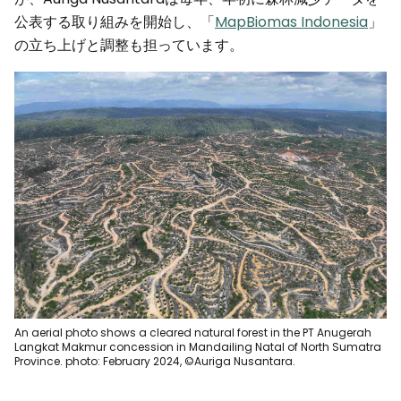
公表する取り組みを開始し、「
MapBiomas Indonesia
」
の立ち上げと調整も担っています。
An aerial photo shows a cleared natural forest in the PT Anugerah
Langkat Makmur concession in Mandailing Natal of North Sumatra
Province. photo: February 2024, ©Auriga Nusantara.