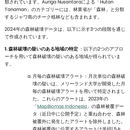
類されています。Auriga Nusantaraによる「Hutan
Tanaman」のカテゴリーには、林業省が「森林」と分類
するジャワ島のチーク植林なども含まれます。
2024年の森林破壊データは、以下に示す3つの段階を通じ
て作成されています。
1. 森林破壊の疑いのある地域の特定
：以下の2つのアプロ
ーチを用いて森林破壊の疑いのある地域が得られていま
す。
月毎の森林破壊アラート：月次単位の森林破
壊の疑いは、メリーランド大学が開発した月
毎の森林破壊アラートを用いて特定されまし
た。これらのアラートは、2023年の
「
MapBiomas Indonesia
」の森林被覆デー
タ（近日中に公開予定）と重ね合わせ、森林
被覆外に発生したアラートを除外しました。
森林被覆内に位置するアラートは半径1.5キ