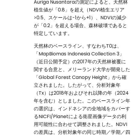
Auriga Nusantaraの測定によると、天然林
植生値が「0.8」を超え（NDVI植生エリア
>0.5、スケールは-1から+1）、NDVIの減少
が「0.2」を超える場合、森林破壊であると
特定しています。
天然林のベースライン、すなわちT0は、
「MapBiomas Indonesia Collection 3」
（近日公開予定）の2017年の天然林被覆に
関する合意と、メリーランド大学が開発した
「Global Forest Canopy Height」から確
立されました。したがって、分析対象年
（Tx）は2018年およびそれ以降の年（2024
年を含む）としました。このベースライン年
の選択は、インドネシアの全地域をカバーす
るNICFI/Planetによる衛星画像データの利
用可能性に合わせて調整されました。NDVI
の差異は、分析対象年の同じ時期／学期／四