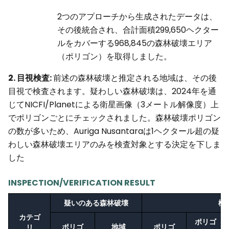
2つのアプローチから生成されたデータは、
その後統合され、合計面積299,650ヘクター
ルをカバーする968,845の森林破壊エリア
（ポリゴン）を取得しました。
2. 目視検査:
前述の森林破壊と推定される地域は、その後
目視で検査されます。疑わしい森林破壊は、2024年を通
じてNICFI/Planetによる衛星画像（3メートル解像度）上
でポリゴンごとにチェックされました。森林破壊ポリゴン
の数が多いため、Auriga Nusantaraは1ヘクタール超の疑
わしい森林破壊エリアのみを検査対象とする決定を下しま
した
INSPECTION/VERIFICATION RESULT
疑いのある森林破壊
検
カテゴ
ポリゴ
ポリゴ
地域
ポリゴ
リ