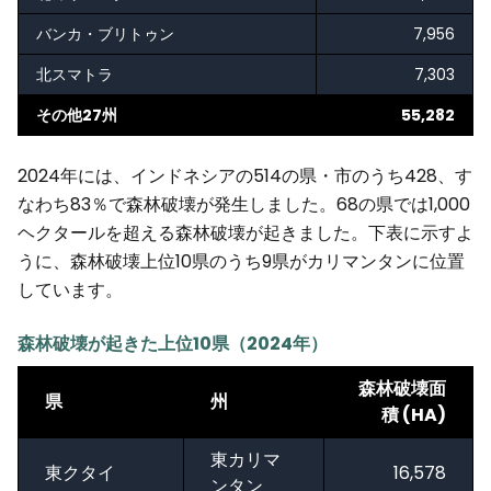
バンカ・ブリトゥン
7,956
北スマトラ
7,303
その他27州
55,282
2024年には、インドネシアの514の県・市のうち428、す
なわち83％で森林破壊が発生しました。68の県では1,000
ヘクタールを超える森林破壊が起きました。下表に示すよ
うに、森林破壊上位10県のうち9県がカリマンタンに位置
しています。
森林破壊が起きた上位10県（2024年）
森林破壊面
県
州
積 (HA)
東カリマ
東クタイ
16,578
ンタン