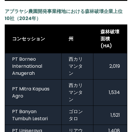
アブラヤシ農園開発事業権地における森林破壊企業上位
10社（2024年）
森林破壊
コンセッション
州
面積
(HA)
PT Borneo
西カリ
International
マンタ
2,019
Anugerah
ン
西カリ
PT Mitra Kapuas
マンタ
1,534
Agro
ン
PT Banyan
ゴロン
1,521
Tumbuh Lestari
タロ
PT Uniseraya
リアウ
1,408