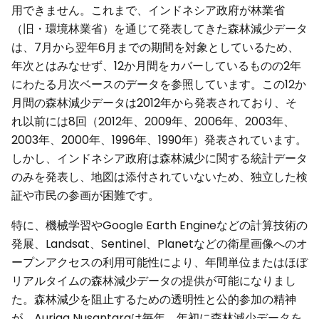
用できません。これまで、インドネシア政府が林業省
（旧・環境林業省）を通じて発表してきた森林減少データ
は、7月から翌年6月までの期間を対象としているため、
年次とはみなせず、12か月間をカバーしているものの2年
にわたる月次ベースのデータを参照しています。この12か
月間の森林減少データは2012年から発表されており、そ
れ以前には8回（2012年、2009年、2006年、2003年、
2003年、2000年、1996年、1990年）発表されています。
しかし、インドネシア政府は森林減少に関する統計データ
のみを発表し、地図は添付されていないため、独立した検
証や市民の参画が困難です。
特に、機械学習やGoogle Earth Engineなどの計算技術の
発展、Landsat、Sentinel、Planetなどの衛星画像へのオ
ープンアクセスの利用可能性により、年間単位またはほぼ
リアルタイムの森林減少データの提供が可能になりまし
た。森林減少を阻止するための透明性と公的参加の精神
が、Auriga Nusantaraは毎年、年初に森林減少データを