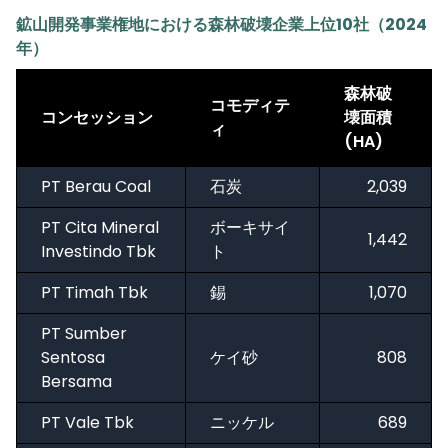
鉱山開発事業権地における森林破壊企業上位10社（2024
年）
森林破
コモディテ
コンセッション
壊面積
ィ
(HA)
PT Berau Coal
石炭
2,039
PT Cita Mineral
ボーキサイ
1,442
Investindo Tbk
ト
PT Timah Tbk
錫
1,070
PT Sumber
Sentosa
ケイ砂
808
Bersama
PT Vale Tbk
ニッケル
689