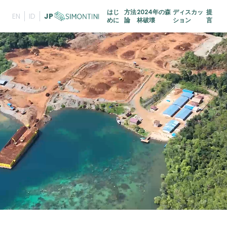
はじ
方法
2024年の森
ディスカッ
提
EN
ID
JP
めに
論
林破壊
ション
言